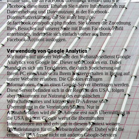
Inhalte sind, die an Facebook übermittelt werden und wie
Facebook diese nutzt. Erhalten Sie nähere Informationen zur
Datenerhebung und Datennutzung in der Facebook-
Datenschutzerklärung, die Sie unter http://de-
de.facebook.com/policy.php finden. Sie können die Zuordnung
Ihres Besuches auf unserer Seite mit Ihrem Facebook-Profil
unterbinden, indem Sie sich einfach vorher aus Ihrem
Facebook-Account ausloggen.
Verwendung von Google Analytics
Wir nutzen auf unserer Webseite den Webanalysedienst Google
Analytics von Google Inc. Dieser setzt Cookies ein. Dabei
handelt es sich um Textdateien, die durch Speicherung auf
Ihrem PC eine Analyse zu Ihrem Nutzerverhalten in Bezug auf
unsere Webseite erlauben. Die Cookies erzeugen
Informationen, die an einen Google-Server übertragen werden.
Diese Server befinden sich in der Regel in den USA, folgen
aber Abkommen zur Nutzung des europäischen
Wirtschaftsraumes und kürzen Ihre IP-Adresse vor
Übermittlung in die Vereinigten Staaten. Nur in
Ausnahmefällen wird die IP-Adresse erst nach Übermittlung in
die USA gekürzt. Google wertet die übermittelten
Informationen aus und erbringt in diesem Kontext weitere
Dienstleistungen für uns Webseitenbetreiber. Dabei wird die
ermittelte IP-Adresse nicht mit anderen Google-Services