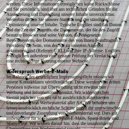
werden. Diese Informationen ermöglichen keine Rückschlüsse
auf Sie persönlich, sind aber aus technischen Gründen für die
Auslieferung und Darstellung unserer Inhalte unverzichtbar.
Weiterhin dienen Sie unserer Statistik und der ständigen
Optimierung unserer Inhalte. Typische Logfiles sind das Datum
und die Zeit des Zugriffs, die Datenmenge, der für den Zugriff
benutzte Browser und seine Version, das eingesetzte
Betriebssystem, der Domainname des von Ihnen beauftragten
Providers, die Seite, von der Sie zu unserem Angebot
gekommen sind (Referrer-URL) und Ihre IP-Adresse. Logfiles
ermöglichen außerdem eine genaue Prüfung bei Verdacht auf
eine rechtswidrige Nutzung unserer Webseite.
Widerspruch Werbe-E-Mails
Im Rahmen der gesetzlichen Impressumspflicht müssen wir
unsere Kontaktdaten veröffentlichen. Diese werden von dritten
Personen teilweise zur Übersendung nicht erwünschter
Werbung und Informationen genutzt. Wir widersprechen
hiermit jeglicher von uns nicht ausdrücklich autorisierten
Übersendung von Werbematerial aller Art. Wir behalten uns
ferner ausdrücklich rechtliche Schritte gegen die unerwünschte
und unverlangte Zusendung von Werbematerial vor. Dies gilt
insbesondere für sogenannte Spam-E-Mails, Spam-Briefe und
Spam-Faxe. Wir weisen darauf hin, dass die unautorisierte
Übermittlung von Werbematerial sowohl