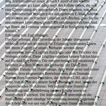
Ihre Telefonnummer sowie je nach Einzelfall um weitere
Informationen. Es kann dabei auch um Inhalte gehen, die uns
eine Überprüfung der angegebenen Daten erlauben, wie etwa
Ihre Inhaberschaft bezüglich der angegebenen E-Mail-Adresse.
Wir müssen aus rechtlichen Gründen sicherstellen, dass Sie die
angebotenen Leistungen tatsächlich empfangen möchten, und
wir Ihnen die Leistung ordnungsgemäß in Rechnung stellen
können.
Erhebung von Zugriffsdaten
Die Auslieferung und Darstellung der Inhalte über unsere
Webseite erfordert technisch die Erfassung bestimmter Daten.
Mit Ihrem Zugriff auf unsere Webseite werden diese
sogenannten Server-Logfiles durch uns oder den Provider des
Webspace erfasst. Diese Logfiles erlauben keinen Rückschluss
auf Sie und Ihre Person. Die entsprechenden Informationen
bestehen aus dem Namen der Webseite, der Datei, dem
aktuellen Datum, der Datenmenge, dem Webrowser und seiner
Version, dem eingesetzten Betriebssystem, dem Domain-
Namen Ihres Internet-Providers, der Referrer-URL als jene
Seite, von der Sie auf unsere Seite gewechselt sind, sowie der
entsprechenden IP-Adresse. Wir nutzen diese Daten zur
Darstellung und Auslieferung unserer Inhalte sowie zu
statistischen Zwecken. Die Informationen unterstützen die
Bereitstellung und ständige Verbesserung unseres Angebots.
Auch behalten wir uns vor, die erwähnten Daten nachträglich