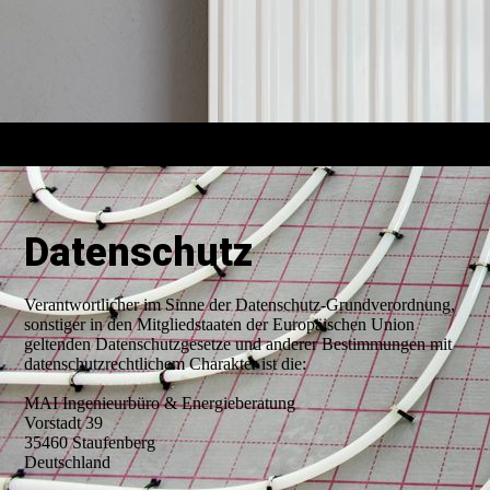
Datenschutz
Verantwortlicher im Sinne der Datenschutz-Grundverordnung,
sonstiger in den Mitgliedstaaten der Europäischen Union
geltenden Datenschutzgesetze und anderer Bestimmungen mit
datenschutzrechtlichem Charakter ist die:
MAI Ingenieurbüro & Energieberatung
Vorstadt 39
35460 Staufenberg
Deutschland