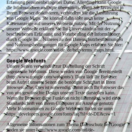
Erfassung personenbezogener Daten. Allerdings kann Google
die Informationen an Dritte übermitteln. Wenn Sie Javascript in
Ihrem Browser deaktivieren, verhindern Sie die Ausführung
von Google Maps. Sie können dann aber auch keine
Kartenanzeige auf unserer Webseite nutzen. Mit der Nutzung
unserer Webseite erklären Sie Ihr Einverständnis mit der
beschriebenen Erfassung und Verarbeitung der Informationen
durch Google Inc.. Näheres zu den Datenschutzbestimmungen
und Nutzungsbedingungen für Google Maps erfahren Sie hier:
https://www.google.com/intl/de_de/help/terms_maps.html.
Google Webfonts
Unsere Seiten verwenden zur Darstellung der Schrift
sogenannte Webfonts. Diese werden von Google bereitgestellt
(http://www.google.com/webfonts/). Dazu lädt Ihr Browser
beim Aufruf unserer Seiten die benötigte Schriftart in Ihren
Browsercache. Dies ist notwendig, damit auch Ihr Browser das
von uns gewünschte Design unserer Texte darstellen kann.
Wenn ihr Browser diese Funktion nicht unterstützt, wird eine
Standardschrift von ihrem Computer zur Anzeige genutzt.
Mehr Informationen zu Google Webfonts finden sie unter
https://developers.google.com/fonts/faq?hl=de-DE&csw=1
Allgemeine Informationen zum Thema Datenschutz bei Google
finden sie unter http://www.google.com/intl/de-