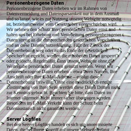
Personenbezogene Daten
Personenbezogene Daten erheben wir im Rahmen von
Datenvermeidung und Datensparsamkeit nur in dem Ausmaß
und so lange, wie es zur Nutzung unserer Webseite notwendig
ist, beziehungsweise vom Gesetzgeber vorgeschrieben wird.
Wir nehmen den Schutz Ihrer persönlichen Daten ernst und
halten uns bei Erhebung und Verarbeitung personenbezogener
Daten streng an die entsprechenden gesetzlichen Vorschriften
und an diese Datenschutzerklärung. Fällt der Zweck der
Datenerhebung weg oder ist das Ende der gesetzlichen
Speicherfrist erreicht, werden die erhobenen Daten gesperrt
oder gelöscht. Regelmäßig kann unsere Webseite ohne die
Weitergabe persönlicher Daten genutzt werden. Wenn wir
personenbezogene Daten erheben – etwa Ihren Namen, Ihre
Anschrift oder Ihre E-Mail-Adresse – erfolgt diese
Datenerhebung freiwillig. Ohne eine ausdrücklich erteilte
Zustimmung von Ihrer Seite werden diese Daten Dritten nicht
zur Kenntnis gebracht. Beachten Sie bitte, dass Daten im
Internet allgemein nicht immer sicher übertragen werden.
Besonders im E-Mail-Verkehr kann der Schutz beim
Datenaustausch nicht garantiert werden.
Server Logfiles
Bei den Server Logfiles handelt es sich um anonymisierte
Daten, die bei Ihrem Zugriff auf unsere Webseite erfasst