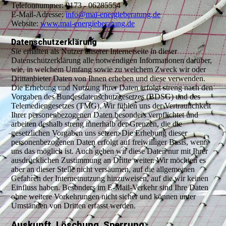
Telefonnummer: 0173 - 06285554
E-Mail-Adresse:
info@mai-energieberatung.de
Website:
www.mai-energieberatung.de
Datenschutzerklärung
Sie erhalten als Nutzer unserer Internetseite in dieser
Datenschutzerklärung alle notwendigen Informationen darüber,
wie, in welchem Umfang sowie zu welchem Zweck wir oder
Drittanbieter Daten von Ihnen erheben und diese verwenden.
Die Erhebung und Nutzung Ihrer Daten erfolgt streng nach den
Vorgaben des Bundesdatenschutzgesetzes (BDSG) und des
Telemediengesetzes (TMG). Wir fühlen uns der Vertraulichkeit
Ihrer personenbezogenen Daten besonders verpflichtet und
arbeiten deshalb streng innerhalb der Grenzen, die die
gesetzlichen Vorgaben uns setzen. Die Erhebung dieser
personenbezogenen Daten erfolgt auf freiwilliger Basis, wenn
uns das möglich ist. Auch geben wir diese Daten nur mit Ihrer
ausdrücklichen Zustimmung an Dritte weiter. Wir möchten es
aber an dieser Stelle nicht versäumen, auf die allgemeinen
Gefahren der Internetnutzung hinzuweisen, auf die wir keinen
Einfluss haben. Besonders im E-Mail-Verkehr sind Ihre Daten
ohne weitere Vorkehrungen nicht sicher und können unter
Umständen von Dritten erfasst werden.
Auskunft, Löschung, Sperrung