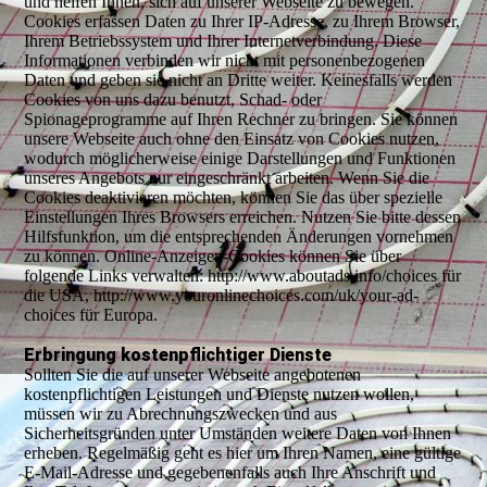
und helfen Ihnen, sich auf unserer Webseite zu bewegen.
Cookies erfassen Daten zu Ihrer IP-Adresse, zu Ihrem Browser,
Ihrem Betriebssystem und Ihrer Internetverbindung. Diese
Informationen verbinden wir nicht mit personenbezogenen
Daten und geben sie nicht an Dritte weiter. Keinesfalls werden
Cookies von uns dazu benutzt, Schad- oder
Spionageprogramme auf Ihren Rechner zu bringen. Sie können
unsere Webseite auch ohne den Einsatz von Cookies nutzen,
wodurch möglicherweise einige Darstellungen und Funktionen
unseres Angebots nur eingeschränkt arbeiten. Wenn Sie die
Cookies deaktivieren möchten, können Sie das über spezielle
Einstellungen Ihres Browsers erreichen. Nutzen Sie bitte dessen
Hilfsfunktion, um die entsprechenden Änderungen vornehmen
zu können. Online-Anzeigen-Cookies können Sie über
folgende Links verwalten: http://www.aboutads.info/choices für
die USA, http://www.youronlinechoices.com/uk/your-ad-
choices für Europa.
Erbringung kostenpflichtiger Dienste
Sollten Sie die auf unserer Webseite angebotenen
kostenpflichtigen Leistungen und Dienste nutzen wollen,
müssen wir zu Abrechnungszwecken und aus
Sicherheitsgründen unter Umständen weitere Daten von Ihnen
erheben. Regelmäßig geht es hier um Ihren Namen, eine gültige
E-Mail-Adresse und gegebenenfalls auch Ihre Anschrift und