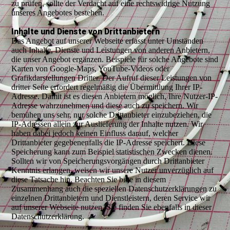
zu prüfen, sollte der Verdacht auf eine rechtswidrige Nutzung
unseres Angebotes bestehen.
Inhalte und Dienste von Drittanbietern
Das Angebot auf unserer Webseite erfasst unter Umständen
auch Inhalte, Dienste und Leistungen von anderen Anbietern,
die unser Angebot ergänzen. Beispiele für solche Angebote sind
Karten von Google-Maps, YouTube-Videos oder
Grafikdarstellungen Dritter. Der Aufruf dieser Leistungen von
dritter Seite erfordert regelmäßig die Übermittlung Ihrer IP-
Adresse. Damit ist es diesen Anbietern möglich, Ihre Nutzer-IP-
Adresse wahrzunehmen und diese auch zu speichern. Wir
bemühen uns sehr, nur solche Drittanbieter einzubeziehen, die
IP-Adressen allein zur Auslieferung der Inhalte nutzen. Wir
haben dabei jedoch keinen Einfluss darauf, welcher
Drittanbieter gegebenenfalls die IP-Adresse speichert. Diese
Speicherung kann zum Beispiel statistischen Zwecken dienen.
Sollten wir von Speicherungsvorgängen durch Drittanbieter
Kenntnis erlangen, weisen wir unsere Nutzer unverzüglich auf
diese Tatsache hin. Beachten Sie bitte in diesem
Zusammenhang auch die speziellen Datenschutzerklärungen zu
einzelnen Drittanbietern und Dienstleistern, deren Service wir
auf unserer Webseite nutzen. Sie finden Sie ebenfalls in dieser
Datenschutzerklärung.