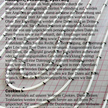
Nehmen Sie mit uns als Websitebetreiber durch die
angebotenen Kontaktmöglichkeiten Verbindung auf, werden
Ihre Angaben gespeichert, damit auf diese zur Bearbeitung und
Beantwortung Ihrer Anfrage zurückgegriffen werden kann.
Ohne Ihre Einwilligung werden diese Daten nicht an Dritte
weitergegeben. Sie erhalten jederzeit unentgeltlich Auskunft
über die von uns gespeicherten personenbezogenen Daten zu
Ihrer Person sowie zur Herkunft, dem Empfänger und dem
Zweck von Datenerhebung sowie Datenverarbeitung.
Außerdem haben Sie das Recht, die Berichtigung, die Sperrung
oder Löschung Ihrer Daten zu verlangen. Ausgenommen davon
sind Daten, die aufgrund gesetzlicher Vorschriften aufbewahrt
oder zur ordnungsgemäßen Geschäftsabwicklung benötigt
werden. Damit eine Datensperre jederzeit realisiert werden
kann, werden Daten zu Kontrollzwecken in einer Sperrdatei
vorgehalten. Werden Daten nicht von einer gesetzlichen
Archivierungspflicht erfasst, löschen wir Ihre Daten auf Ihren
Wunsch. Greift die Archivierungspflicht, sperren wir Ihre
Daten.
Cookies
Wir verwenden auf unserer Webseite Cookies. Diese kleinen
Textdateien werden von unserem Server aus auf Ihrem PC
gespeichert. Sie unterstützen die Darstellung unserer Webseite