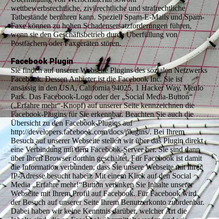
wettbewerbsrechtliche, zivilrechtliche und strafrechtliche
Tatbestände berühren kann. Speziell Spam-E-Mails und Spam-
Faxe können zu hohen Schadensersatzforderungen führen,
wenn sie den Geschäftsbetrieb durch Überfüllung von
Postfächern oder Faxgeräten stören.
Facebook Plugin
Sie finden auf unserer Webseite Plugins des sozialen Netzwerks
Facebook. Dessen Anbieter ist die Facebook Inc. Sie ist
ansässig in den USA, California 94025, 1 Hacker Way, Menlo
Park. Das Facebook-Logo oder der „Social Media-Button“
(„Erfahre mehr“-Knopf) auf unserer Seite kennzeichnen die
Facebook-Plugins für Sie erkennbar. Beachten Sie auch die
Übersicht zu den Facebook-Plugins auf
http://developers.facebook.com/docs/plugins/. Bei Ihrem
Besuch auf unserer Webseite stellen wir über das Plugin direkt
eine Verbindung mit dem Facebook-Server her. Sie sind dann
über Ihren Browser dorthin geschaltet. Für Facebook ist damit
die Information verbunden, dass Sie unsere Webseite mit Ihrer
IP-Adresse besucht haben. Mit einem Klick auf den Social
Media „Erfahre mehr!“Button verlinken Sie Inhalte unserer
Webseite mit Ihrem Profil auf Facebook. Für Facebook wird
der Besuch auf unserer Seite Ihrem Benutzerkonto zuordenbar.
Dabei haben wir keine Kenntnis darüber, welcher Art die