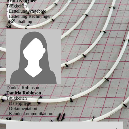
Britta Klötzner
Tätigkeiten
- Erstellung Angebote
- Erstellung Rechnungen
- Buchhaltung
Daniela Robinson
Daniela Robinson
Tätigkeiten
- Datenpflege
- Dokumentation
- Kundenkommunikation