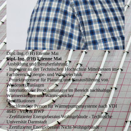
Dipl.-Ing. (FH) Etienne Mai
Dipl.-Ing. (FH) Etienne Mai
Ausbildung und Berufserfahrung
- Ingenieur an der Technischen Hochschule Mittelhessen im
Fachbereich Energie- und Wärmetechnik
- Projektingenieur für Planung und Bauausführung von
Windenergieanlagen
- Internationaler Produktmanager im Bereich nachhaltige
Wärmeerzeuger und Wärmespeicher
Qualifikationen
- Sachkundige Person für Wärmepumpensysteme nach VDI
4645 - VDI & BWP
- Zertifizierter Energieberater Wohngebäude - Technische
Universität Darmstadt
- Zertifizierter Energieberater Nicht-Wohngebäude -